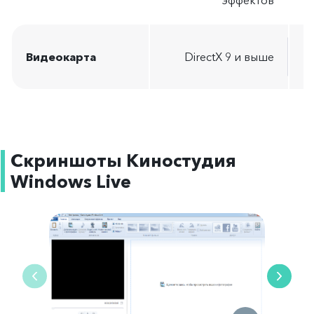
эффектов
Видеокарта
DirectX 9 и выше
R
Скриншоты Киностудия
Windows Live