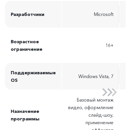
Разработчики
Microsoft
Т
Д
Возрастное
16+
п
ограничение
о
Поддерживаемые
В
Windows Vista, 7
OS
д
Базовый монтаж
видео, оформление
Назначение
слайд-шоу,
Ц
программы
применение