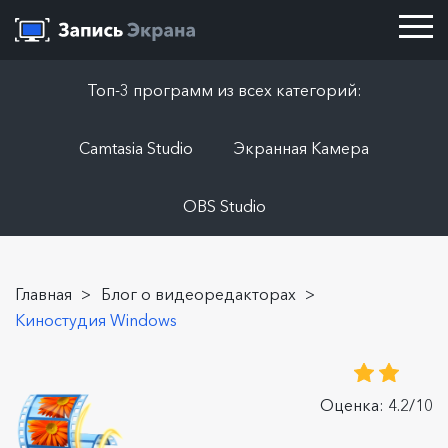
Топ-3 программ из всех категорий:
Camtasia Studio
Экранная Камера
OBS Studio
Главная
>
Блог о видеоредакторах
>
Киностудия Windows
Оценка: 4.2/10