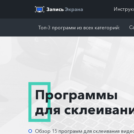
Инструк
Ca
Топ-3 программ из всех категорий:
Программы
для склеиван
Обзор 15 программ для склеивания виде