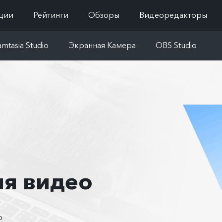
ции
Рейтинги
Обзоры
Видеоредакторы
mtasia Studio
Экранная Камера
OBS Studio
ия видео
о