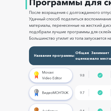
Программы для с
После возращения с долгожданного отпус
Удачный способ поделиться воспоминания
материалы, перенесенные на жесткий дис
подобрали лучшие программы для склейк
Большинство утилит из топа запускается н
Общая
Занимает
Название программы
оценка
мало места
Movavi
9.8
Video Editor
ВидеоМОНТАЖ
9.7
Avidemux
9.4