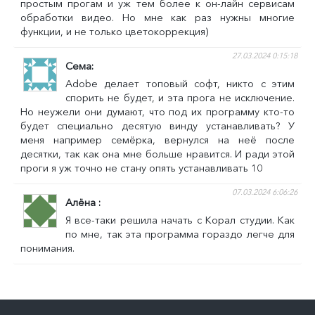
простым прогам и уж тем более к он-лайн сервисам
обработки видео. Но мне как раз нужны многие
функции, и не только цветокоррекция)
27.03.2024 0:15:18
Сема
Аdobe делает топовый софт, никто с этим
спорить не будет, и эта прога не исключение.
Но неужели они думают, что под их программу кто-то
будет специально десятую винду устанавливать? У
меня например семёрка, вернулся на неё после
десятки, так как она мне больше нравится. И ради этой
проги я уж точно не стану опять устанавливать 10
07.03.2024 6:06:26
Алёна
Я все-таки решила начать с Корал студии. Как
по мне, так эта программа гораздо легче для
понимания.