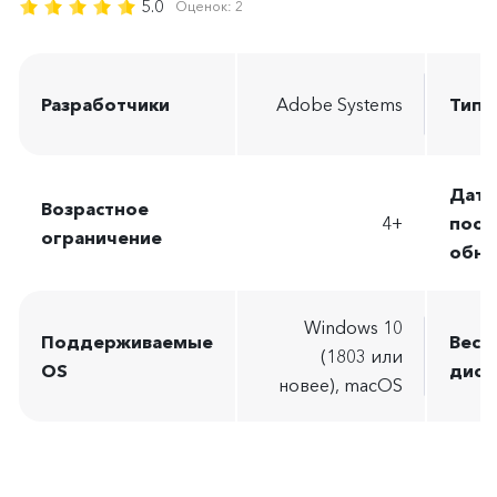
5.0
Оценок:
2
Разработчики
Adobe Systems
Тип 
Дата
Возрастное
4+
посл
ограничение
обно
Windows 10
Поддерживаемые
Вес
(1803 или
OS
дист
новее), macOS