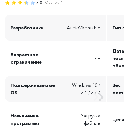
3.8
Оценок:
4
Разработчики
AudioVkontakte
Тип л
Дата 
Возрастное
4+
после
ограничение
обнов
Поддерживаемые
Windows 10 /
Вес
OS
8.1 / 8 / 7
дистр
Назначение
Загрузка
Цена
программы
файлов