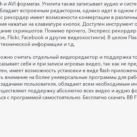
h и AVI форматах. Утилита также записывает аудио и сист
обладает встроенным редактором, однако идет в одном п
есс рекордер имеет возможности конвертации в различны
я нажатых на клавиатуре кнопок. Доступен инструмент о
дание скриншотов. Помимо прочего, Экспресс рекордер
, Flickr, Facebook и другие видеохостинги). В целом Fla
технической информации и т.д.
жно считать отдельный видеоредактор и поддержка то
ывает себя и при записи игровых видео, так как не предн
тен, имеет возможность установки в виде flash-приложен
ть внимание на более универсальные программы для раб
 задачами пользователя, обладают всем необходимым инс
существляют поддержку абсолютно всех видео и аудио ф
я с программой самостоятельно. Бесплатно скачать BB Fl