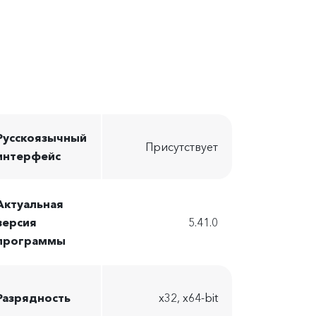
Русскоязычный
Присутствует
интерфейс
Актуальная
версия
5.41.0
программы
Разрядность
x32, x64-bit