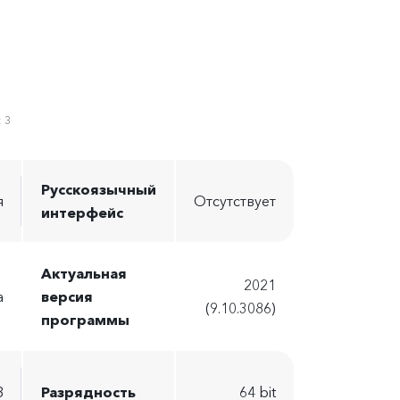
:
3
Русскоязычный
я
Отсутствует
интерфейс
Актуальная
2021
а
версия
(9.10.3086)
программы
B
Разрядность
64 bit