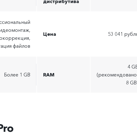
дистрибутива
ссиональный
идеомонтаж,
Цена
53 041 рубл
окоррекция,
тация файлов
4 G
Более 1 GB
RAM
(рекомендовано
8 GB
Pro