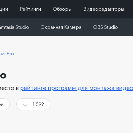
ции
Рейтинги
Обзоры
Видеоредакторы
mtasia Studio
Экранная Камера
OBS Studio
ius Pro
ro
место в
рейтинге программ для монтажа виде
ов
1 599