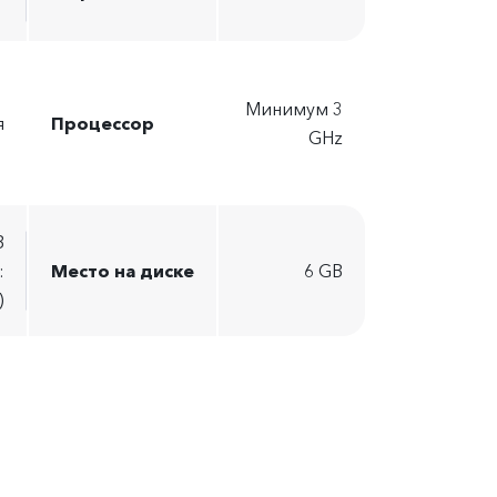
Минимум 3
я
Процессор
GHz
B
:
Место на диске
6 GB
)