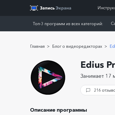
Инструк
Ca
Топ-3 программ из всех категорий:
Главная
>
Блог о видеоредакторах
>
Ed
Edius P
Занимает 17 
216 отзыв
Описание программы