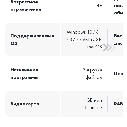
Возрастное
4+
посл
ограничение
обно
Windows 10 / 8.1
Поддерживаемые
Вес
/ 8 / 7 / Vista / XP,
OS
дист
macOS
Назначение
Загрузка
Цена
программы
файлов
1 GB или
Видеокарта
RAM
больше