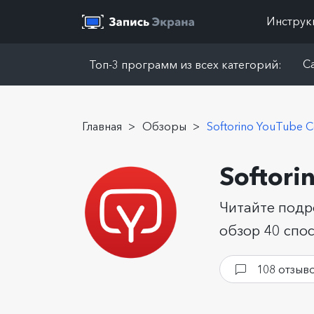
Инструк
Ca
Топ-3 программ из всех категорий:
Главная
>
Обзоры
>
Softorino YouTube C
Softori
Читайте подр
обзор 40 спо
108 отзыв