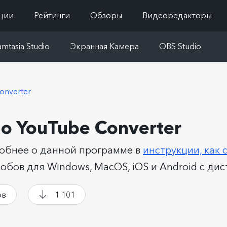
ции
Рейтинги
Обзоры
Видеоредакторы
mtasia Studio
Экранная Камера
OBS Studio
onverter
no YouTube Converter
обнее о данной программе в
инструкции, как 
собов для Windows, MacOS, iOS и Android с ди
ов
1 101