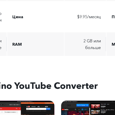
р
Цена
$9.95/месяц
П
и
и
2 GB или
RAM
М
е
больше
no YouTube Converter