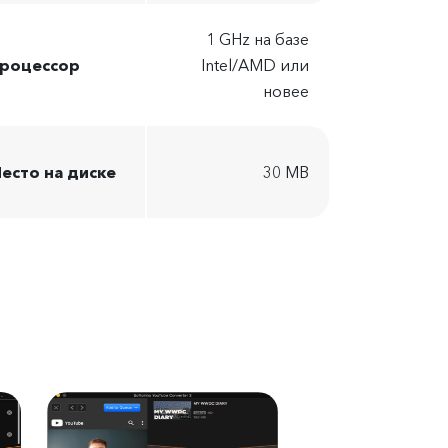
1 GHz на базе
роцессор
Intel/AMD или
новее
есто на диске
30 MB