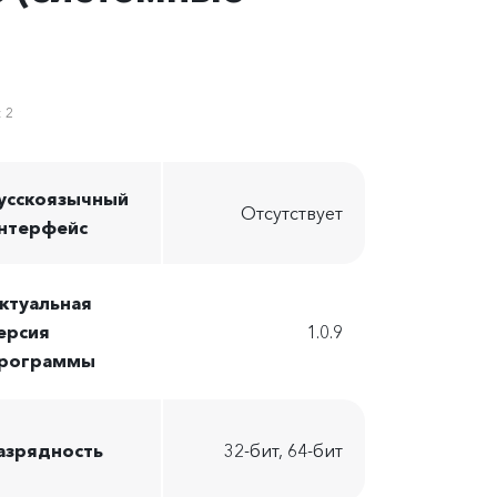
:
2
усскоязычный
Отсутствует
нтерфейс
ктуальная
ерсия
1.0.9
рограммы
азрядность
32-бит, 64-бит