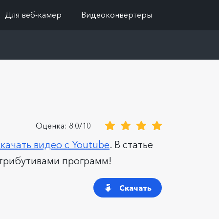
Для веб-камер
Видеоконвертеры
Оценка: 8.0/10
скачать видео с Youtube
. В статье
стрибутивами программ!
Скачать