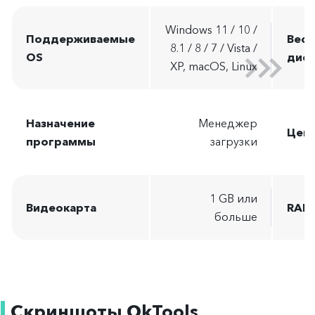
Windows 11 / 10 /
Поддерживаемые
Вес
8.1 / 8 / 7 / Vista /
OS
дист
XP, macOS, Linux
Назначение
Менеджер
Цен
программы
загрузки
1 GB или
Видеокарта
RAM
больше
Скриншоты OkTools