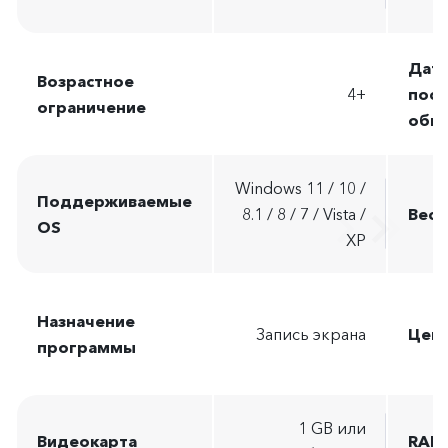
Дата
Возрастное
4+
посл
ограничение
обн
Windows 11 / 10 /
Поддерживаемые
8.1 / 8 / 7 / Vista /
Вес 
OS
XP
Назначение
Запись экрана
Цен
программы
1 GB или
Видеокарта
RAM